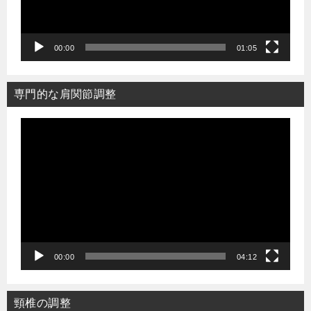
ヤ
ー
00:00
01:05
専門的な肩関節調整
動
画
プ
レ
ー
ヤ
ー
00:00
04:12
頸椎の調整