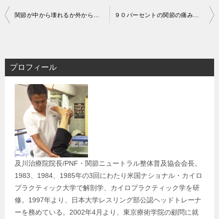
投
関節が中から壊れるか外から壊れるかを考えよう！ 東京文京区整体セミナー
９０パーセントの関節の痛みを改善できるセラピストを目指そう！東京水道橋整体セミナー
稿
ナ
ビ
プロフィール
ゲ
ー
シ
ョ
ン
及川治療院院長/PNF・関節ニュートラル整体普及協会会長。
1983、1984、1985年の3回にわたり米国ナショナル・カイロ
プラクティック大学で解剖学、カイロプラクティック学を研
修。1997年より、日本大学レスリング部公認ヘッドトレーナ
ーを務めている。2002年4月より、東京療術学院の顧問に就