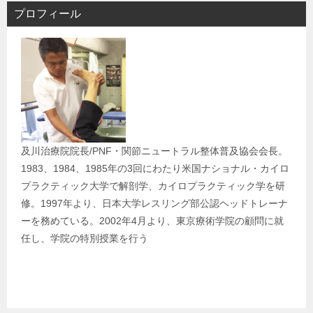
ビ
プロフィール
ゲ
ー
シ
ョ
ン
及川治療院院長/PNF・関節ニュートラル整体普及協会会長。
1983、1984、1985年の3回にわたり米国ナショナル・カイロ
プラクティック大学で解剖学、カイロプラクティック学を研
修。1997年より、日本大学レスリング部公認ヘッドトレーナ
ーを務めている。2002年4月より、東京療術学院の顧問に就
任し、学院の特別授業を行う