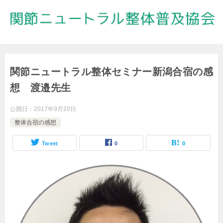
関節ニュートラル整体セミナー新潟合宿の感
想 渡邉先生
公開日：
2017年9月20日
整体合宿の感想
Tweet
0
0