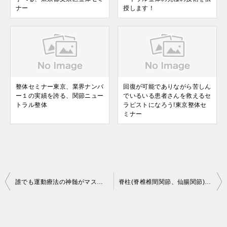
ナー
授します！
整体セミナー東京、業界ナンバ
回復が可能でありながら苦しん
ー１の実績を誇る、関節ニュー
でいるいる患者さんを救えるセ
トラル整体
ラピストになろう!東京整体セ
ミナー
投
誰でも運動療法の神髄がマスターできる!東京都文京区整体セミナー
脊柱(脊椎椎間関節、仙腸関節)の最新の調整が学べる。東京、水道橋、整体セミナー
稿
ナ