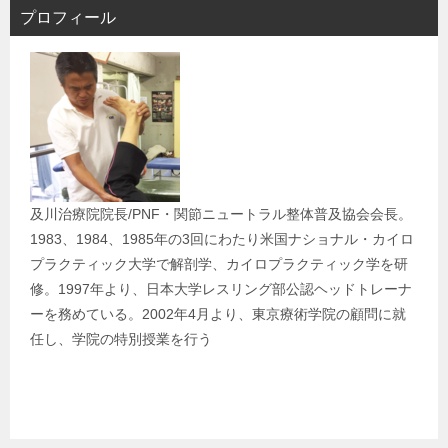
ビ
プロフィール
ゲ
ー
シ
ョ
ン
及川治療院院長/PNF・関節ニュートラル整体普及協会会長。
1983、1984、1985年の3回にわたり米国ナショナル・カイロ
プラクティック大学で解剖学、カイロプラクティック学を研
修。1997年より、日本大学レスリング部公認ヘッドトレーナ
ーを務めている。2002年4月より、東京療術学院の顧問に就
任し、学院の特別授業を行う