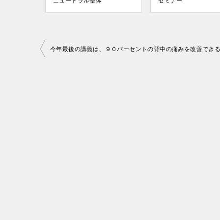
ニュートラル整体
セミナー
投
今年最後の講義は、９０パーセントの背中の痛みを改善できる
稿
ナ
ビ
ゲ
ー
シ
ョ
ン