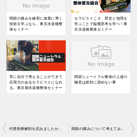
関節の痛みを確実に改善に導く
セラピストこそ、歴史と地理を
技術を学ぶなら。東京水道橋整
学ぶことで縦横思考を学べ！東
体セミナー
京水道橋整体セミナー
常に自分で考えることができて
関節ニュートラル整体の上達の
応用力のあるセラピストになれ
極意は絶対に諦めない事
る。東京都水道橋整体セミナー
投
代替医療解剖を読みましたか？ 東京整体セミナー
関節の痛みについて考えてみよう！ 東京都文京区水道橋整体セミナー