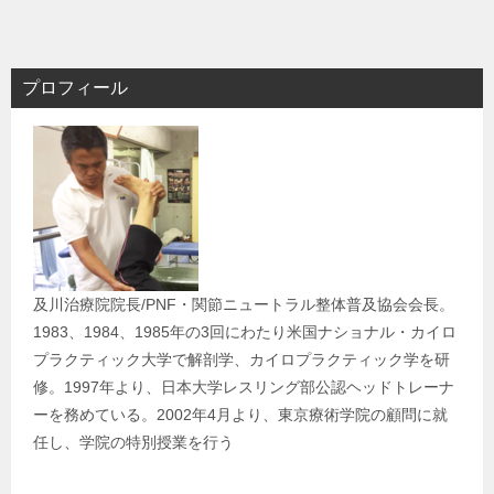
稿
ナ
ビ
プロフィール
ゲ
ー
シ
ョ
ン
及川治療院院長/PNF・関節ニュートラル整体普及協会会長。
1983、1984、1985年の3回にわたり米国ナショナル・カイロ
プラクティック大学で解剖学、カイロプラクティック学を研
修。1997年より、日本大学レスリング部公認ヘッドトレーナ
ーを務めている。2002年4月より、東京療術学院の顧問に就
任し、学院の特別授業を行う