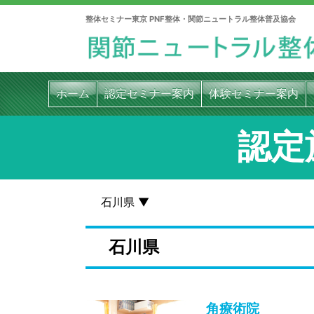
整体セミナー東京 PNF整体・関節ニュートラル整体普及協会
ホーム
認定セミナー案内
体験セミナー案内
認定
石川県 ▼
石川県
角療術院