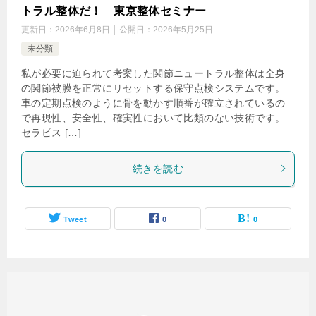
トラル整体だ！ 東京整体セミナー
更新日：
2026年6月8日
公開日：
2026年5月25日
未分類
私が必要に迫られて考案した関節ニュートラル整体は全身
の関節被膜を正常にリセットする保守点検システムです。
車の定期点検のように骨を動かす順番が確立されているの
で再現性、安全性、確実性において比類のない技術です。
セラピス […]
続きを読む
Tweet
0
0