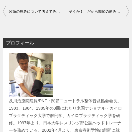
投
関節の痛みについて考えてみよう！ 東京都文京区水道橋整体セミナー
そうか！ だから関節の痛みを改善するテクニックがマスターできないのか！ 東京整体セミナー
稿
ナ
ビ
プロフィール
ゲ
ー
シ
ョ
ン
及川治療院院長/PNF・関節ニュートラル整体普及協会会長。
1983、1984、1985年の3回にわたり米国ナショナル・カイロ
プラクティック大学で解剖学、カイロプラクティック学を研
修。1997年より、日本大学レスリング部公認ヘッドトレーナ
ーを務めている。2002年4月より、東京療術学院の顧問に就